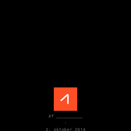
Guide til
oplevelsesbaseret
eventudvikling
Af
Seismonaut
·
2. oktober 2014