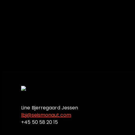
Svarene på disse spørgsmål har vi samlet i en 
vores ønske, at analysen skal fungere som et re
turismen blomstrer, og den stigende efterspørgse
Dyk ned i landskabet af oplevelser og få konkre
Line Bjerregaard Jessen
lbj@seismonaut.com
+45 50 58 20 15