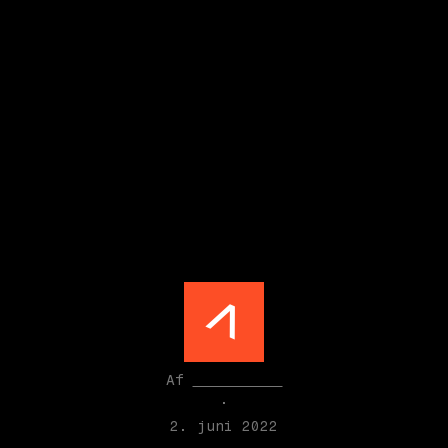
d er dansk outd
Af
Seismonaut
·
2. juni 2022