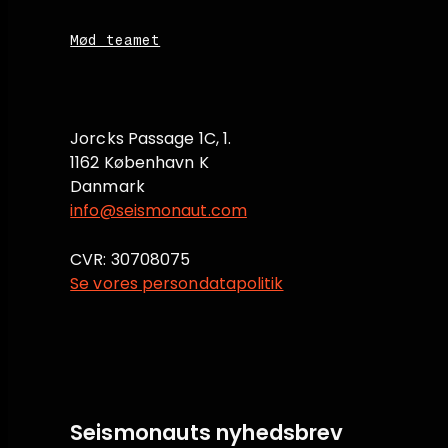
Mød teamet
Jorcks Passage 1C, 1.
1162 København K
Danmark
info@seismonaut.com
CVR: 30708075
Se vores persondatapolitik
Seismonauts nyhedsbrev