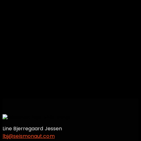
Det blev et længere indlæg, og det er første
gang, jeg samler nogle af mine tanker om
rådgivning på skrift. Jeg er derfor nysgerrig
efter at høre, hvad andre tænker – både jer, der
rådgiver, og jer, der køber rådgivning, så jeg
hører meget gerne jeres kommentarer til,
hvordan rådgivning kan skabe mere værdi og
hvad det kræver af begge side af relationen.
Line Bjerregaard Jessen
lbj@seismonaut.com