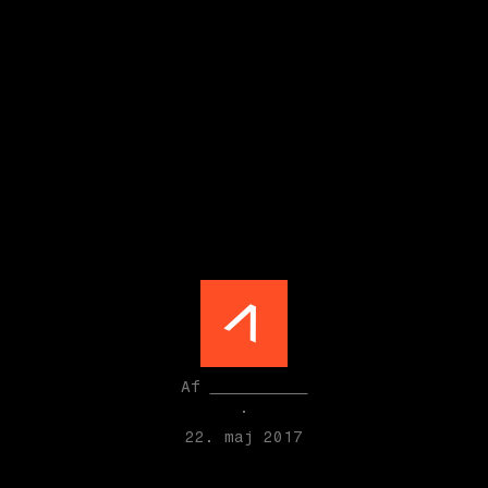
Rådgivning er en
relation
Af
Seismonaut
·
22. maj 2017