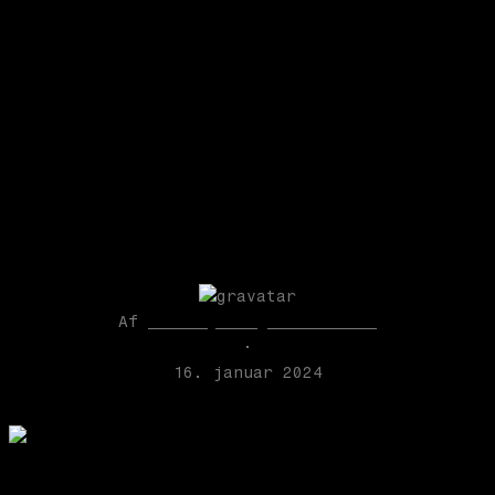
Stafetten i Seismonaut
er givet videre
Af
Line Bjerregaard Jessen
·
16. januar 2024