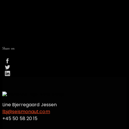
Spørgsmål?
Har du kommentarer eller spørgsmål i forbindelse
med vores behandling af personlige oplysninger, er du
velkommen til at kontakte os på email:
info@seismonaut.com
Share on
Line Bjerregaard Jessen
lbj@seismonaut.com
+45 50 58 20 15