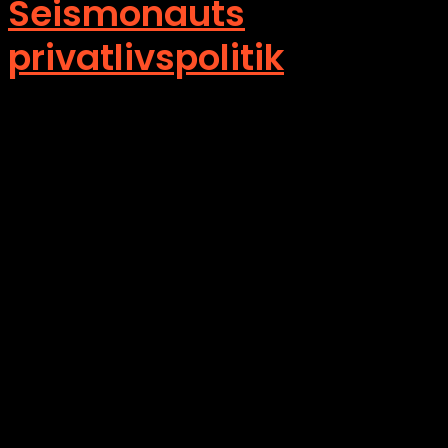
Seismonauts
privatlivspolitik
Vi indsamler information fra vores besøgende på
website, nyhedsbrev og Facebook. Hvorfor vi gør det,
og hvordan vi bruger den data, kan du læse nedenfor.
Hvad indsamler vi og hvorfor?
Vi indsamler oplysninger om besøgende ved at bruge
cookies, pixels, og ved at brugeren selv afgiver
oplysninger (eks. via tilmelding til nyhedsbrev).
Ligesom de fleste andre.
Cookies og pixels fortæller os blandt andet, hvor lang
tid du besøger hjemmesiden, hvor mange og hvilke
artikler der bliver læst, om din computer har besøgt
sitet tidligere, hvilken browser og styresystem du